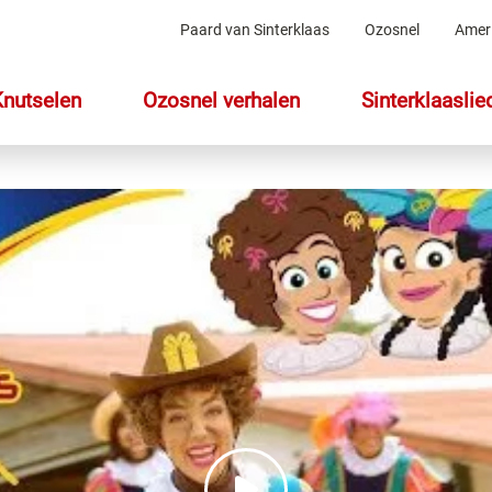
Paard van Sinterklaas
Ozosnel
Amer
Knutselen
Ozosnel verhalen
Sinterklaaslie