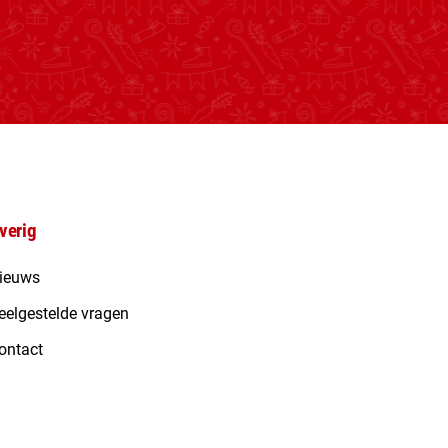
verig
ieuws
eelgestelde vragen
ontact