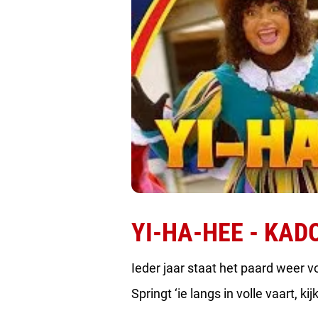
YI-HA-HEE - KADO,
Ieder jaar staat het paard weer vo
Springt ‘ie langs in volle vaart, k