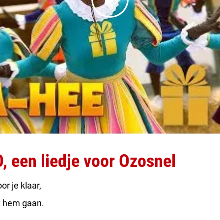
 een liedje voor Ozosnel
or je klaar,
ijk hem gaan.