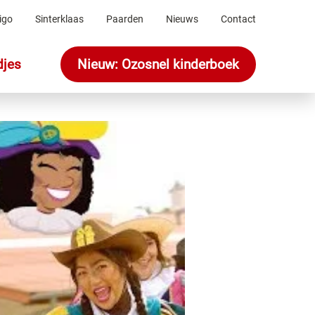
igo
Sinterklaas
Paarden
Nieuws
Contact
Sinterklaasliedje voor Ozosnel
djes
Nieuw: Ozosnel kinderboek