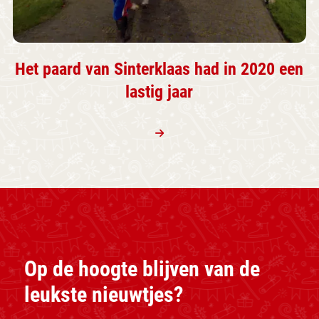
Het paard van Sinterklaas had in 2020 een
lastig jaar
Op de hoogte blijven van de
leukste nieuwtjes?