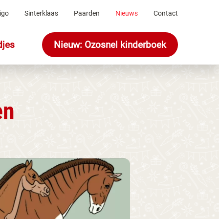
igo
Sinterklaas
Paarden
Nieuws
Contact
djes
Nieuw: Ozosnel kinderboek
en