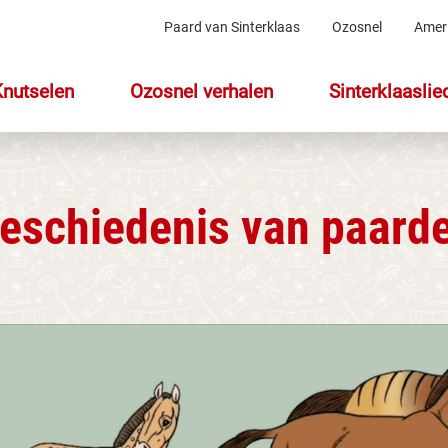
Paard van Sinterklaas
Ozosnel
Amer
Knutselen
Ozosnel verhalen
Sinterklaaslie
eschiedenis van paard