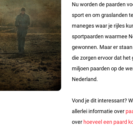
Nu worden de paarden voor
sport en om graslanden t
maneges waar je rijles ku
sportpaarden waarmee Ned
gewonnen. Maar er staan o
die zorgen ervoor dat het g
miljoen paarden op de wer
Nederland.
Vond je dit interessant?
allerlei informatie over
pa
over
hoeveel een paard k