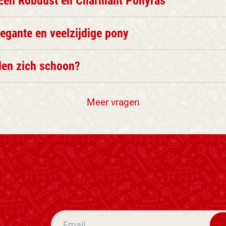
Een Robuust en Charmant Ponyras
egante en veelzijdige pony
en zich schoon?
Meer vragen