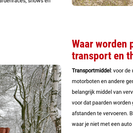
ardenraces, shows en
Waar worden p
transport en t
Transportmiddel
: voor de
motorboten en andere ge
belangrijk middel van ve
voor dat paarden worden 
afstanden te vervoeren. Bi
waar je niet met een aut