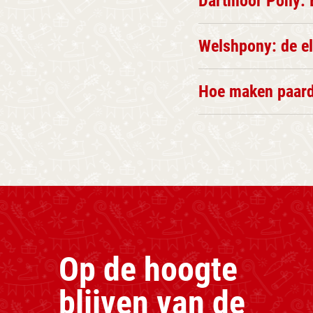
Dartmoor Pony: 
Welshpony: de el
Hoe maken paard
Op de hoogte
blijven van de